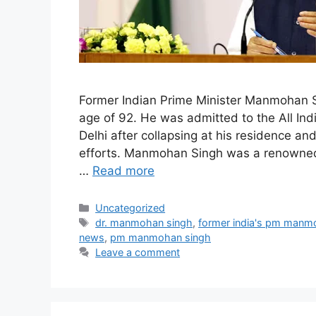
Former Indian Prime Minister Manmohan 
age of 92. He was admitted to the All Ind
Delhi after collapsing at his residence a
efforts. Manmohan Singh was a renowned
…
Read more
Categories
Uncategorized
Tags
dr. manmohan singh
,
former india's pm manm
news
,
pm manmohan singh
Leave a comment