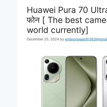
Huawei Pura 70 Ultra :
फोन [ The best came
world currently]
December 25, 2024
by
enterpriseearth563@gmai