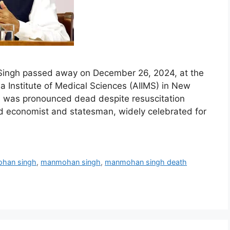
Singh passed away on December 26, 2024, at the
ia Institute of Medical Sciences (AIIMS) in New
nd was pronounced dead despite resuscitation
 economist and statesman, widely celebrated for
ohan singh
,
manmohan singh
,
manmohan singh death