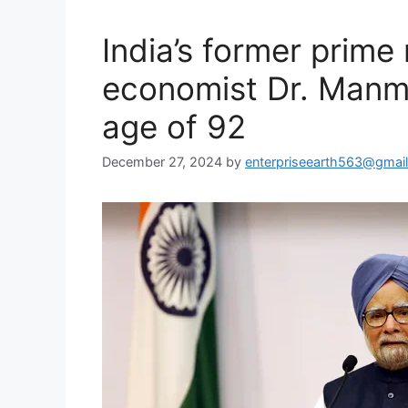
India’s former prime
economist Dr. Manmo
age of 92
December 27, 2024
by
enterpriseearth563@gmai